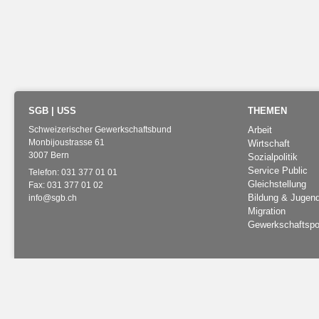
SGB | USS
THEMEN
Schwei­ze­ri­scher Ge­werk­schafts­bund
Arbeit
Mon­bi­joustras­se 61
Wirtschaft
3007 Bern
Sozialpolitik
Service Public
Te­le­fon: 031 377 01 01
Gleichstellung
Fax: 031 377 01 02
Bildung & Jugen
info
@
​sgb.​ch
Migration
Gewerkschaftspol