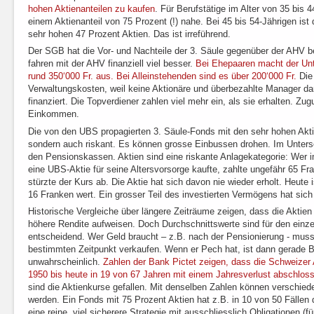
hohen Aktienanteilen zu kaufen
. Für Berufstätige im Alter von 35 bis 
einem Aktienanteil von 75 Prozent (!) nahe. Bei 45 bis 54-Jährigen ist
sehr hohen 47 Prozent Aktien. Das ist irreführend.
Der SGB hat die Vor- und Nachteile der 3. Säule gegenüber der AHV 
fahren mit der AHV finanziell viel besser.
Bei Ehepaaren macht der Un
rund 350‘000 Fr. aus. Bei Alleinstehenden sind es über 200‘000 Fr.
Die 
Verwaltungskosten, weil keine Aktionäre und überbezahlte Manager dar
finanziert. Die Topverdiener zahlen viel mehr ein, als sie erhalten. Zug
Einkommen.
Die von den UBS propagierten 3. Säule-Fonds mit den sehr hohen Aktien
sondern auch riskant. Es können grosse Einbussen drohen. Im Unters
den Pensionskassen. Aktien sind eine riskante Anlagekategorie: Wer 
eine UBS-Aktie für seine Altersvorsorge kaufte, zahlte ungefähr 65 Fr
stürzte der Kurs ab. Die Aktie hat sich davon nie wieder erholt. Heute 
16 Franken wert. Ein grosser Teil des investierten Vermögens hat sich 
Historische Vergleiche über längere Zeiträume zeigen, dass die Aktien
höhere Rendite aufweisen. Doch Durchschnittswerte sind für den einze
entscheidend. Wer Geld braucht – z.B. nach der Pensionierung - muss
bestimmten Zeitpunkt verkaufen. Wenn er Pech hat, ist dann gerade Ba
unwahrscheinlich.
Zahlen der Bank Pictet zeigen, dass die Schweizer
1950 bis heute in 19 von 67 Jahren mit einem Jahresverlust abschlos
sind die Aktienkurse gefallen. Mit denselben Zahlen können verschied
werden. Ein Fonds mit 75 Prozent Aktien hat z.B. in 10 von 50 Fällen de
eine reine, viel sicherere Strategie mit ausschliesslich Obligationen (fü