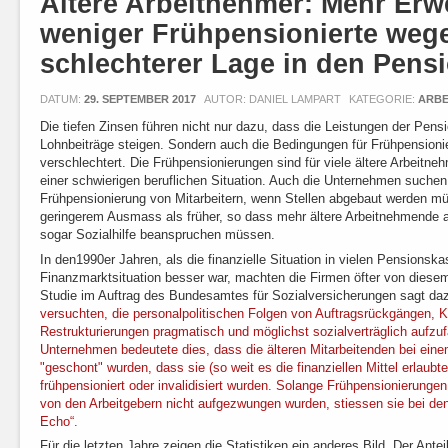
Ältere Arbeitnehmer: Mehr Erw
weniger Frühpensionierte weg
schlechterer Lage in den Pens
DATUM:
29. SEPTEMBER 2017
AUTOR: DANIEL LAMPART
KATEGORIE:
ARBE
Die tiefen Zinsen führen nicht nur dazu, dass die Leistungen der Pen
Lohnbeiträge steigen. Sondern auch die Bedingungen für Frühpension
verschlechtert. Die Frühpensionierungen sind für viele ältere Arbeit
einer schwierigen beruflichen Situation. Auch die Unternehmen suchen
Frühpensionierung von Mitarbeitern, wenn Stellen abgebaut werden mü
geringerem Ausmass als früher, so dass mehr ältere Arbeitnehmende a
sogar Sozialhilfe beanspruchen müssen.
In den1990er Jahren, als die finanzielle Situation in vielen Pensions
Finanzmarktsituation besser war, machten die Firmen öfter von diese
Studie im Auftrag des Bundesamtes für Sozialversicherungen sagt daz
versuchten, die personalpolitischen Folgen von Auftragsrückgängen, 
Restrukturierungen pragmatisch und möglichst sozialverträglich aufzuf
Unternehmen bedeutete dies, dass die älteren Mitarbeitenden bei ein
"geschont" wurden, dass sie (so weit es die finanziellen Mittel erlaubt
frühpensioniert oder invalidisiert wurden. Solange Frühpensionierungen 
von den Arbeitgebern nicht aufgezwungen wurden, stiessen sie bei den
Echo“.
Für die letzten Jahre zeigen die Statistiken ein anderes Bild. Der Ant