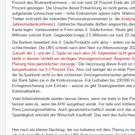
Prozent des Bruttoeinkommens – ist von rund 18 Prozent Ende der 19
Prozent gestiegen. Die Ursache dieser Entwicklung ist nicht genau unte
aufgehende Lohnschere sein – hohe Einkommen sparen mehr. Wahrsch
Treiber sind wohl die sinkenden Pensionskassenrenten (s. die
Analyse
Jahresmedienkonferenz
). Zahlreiche Haushalte dürften angesichts die
Kante legen. Insbesondere in Form eines 3. Säule-Kontos. Heute gibt 
Millionen solcher Konti. Gegenüber knapp 2.5 Millionen vor rund 10 Ja
Die Banken bewerben ihre 3. Säule-Produkte sehr aktiv – indem sie 
schlechtreden. Die UBS schrieb nach dem Nein zur Altersvorsorge 202
Zukunft der 1. und der 2. Säule ist nach dem 24. September nicht ger
bleibt in diesem Umfeld ein wichtiges Vorsorgeinstrument. Beginnen Si
Planung Ihrer persönlichen Vorsorge.
“ Die Verzinsung dieser Konti ist 
beispielsweise nur 0.2 Prozent Zins
. Also viel weniger als in einer 
die 3a-Sparkonti nicht zu den sichersten Vorsorgeinstrumenten gehöre
der Bank fallen sie in die Konkursmasse. Für Guthaben bis 100‘000 F
Einlagensicherung zum Einsatz – ausser es gibt Staatsgarantien wie 
Kantonalbanken.
Viele Arbeitnehmende würden besser fahren, wenn sie mehr in ihre P
besser wäre es, wenn die AHV ausgebaut würde. Für tiefe und mittler
Preis-Leistungsverhältnis. Auch gesamtwirtschaftlich würde sich das 
Spartätigkeit entzieht der Wirtschaft Kaufkraft. Das wird den Aufsch
Hier noch ein kleiner Nachtrag, der nur teilweise mit dem Thema zu tu