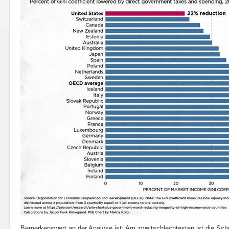
Bemerkenswert an der Analyse ist: Am zweitschlechtesten ist die Sch