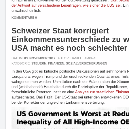
ich auf einen Blick-Artikel vor der UBS-Rettung gestossen.
Dort beto
der Antwort auf verschiedene Leserfragen, wie sicher die UBS sei
. Ei
unwahrscheinlich.
KOMMENTARE 0
Schweizer Staat korrigiert
Einkommensunterschiede zu we
USA macht es noch schlechter
DATUM:
03. NOVEMBER 2017
AUTOR: DANIEL LAMPART
KATEGORIE:
STEUERN, FINANZEN
,
SOZIALVERSICHERUNGEN
In den USA gibt es kritische politische Diskussionen auf sehr hohem 
Europa u.a. wegen Trump und der erschreckenden Qualität eines Teils
wahrgenommen werden. Unmittelbar nach der Präsentation der Steue
und (wohlhabende) Haushalte durch die Parteispitze der Republikaner,
fortschrittliche Peterson Institute eine
Analyse zur staatlichen Einkom
aufgeschaltet. Das Fazit: Der US-Staat sei unter den entwickelten 
bei der Korrektur der ungleichen Einkommensverteilung.