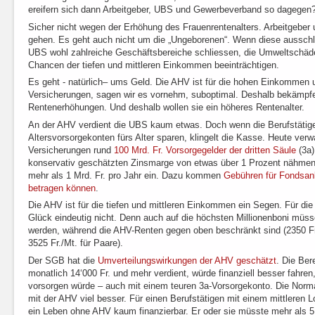
ereifern sich dann Arbeitgeber, UBS und Gewerbeverband so dagegen
Sicher nicht wegen der Erhöhung des Frauenrentenalters. Arbeitgeber
gehen. Es geht auch nicht um die „Ungeborenen“. Wenn diese aussch
UBS wohl zahlreiche Geschäftsbereiche schliessen, die Umweltschäd
Chancen der tiefen und mittleren Einkommen beeinträchtigen.
Es geht - natürlich– ums Geld. Die AHV ist für die hohen Einkommen
Versicherungen, sagen wir es vornehm, suboptimal. Deshalb bekämpf
Rentenerhöhungen. Und deshalb wollen sie ein höheres Rentenalter.
An der AHV verdient die UBS kaum etwas. Doch wenn die Berufstätigen
Altersvorsorgekonten fürs Alter sparen, klingelt die Kasse. Heute ver
Versicherungen rund
100 Mrd. Fr. Vorsorgegelder der dritten Säule
(3a)
konservativ geschätzten Zinsmarge von etwas über 1 Prozent nähme
mehr als 1 Mrd. Fr. pro Jahr ein. Dazu kommen
Gebühren für Fondsan
betragen können
.
Die AHV ist für die tiefen und mittleren Einkommen ein Segen. Für die
Glück eindeutig nicht. Denn auch auf die höchsten Millionenboni müss
werden, während die AHV-Renten gegen oben beschränkt sind (2350 Fr.
3525 Fr./Mt. für Paare).
Der SGB hat die
Umverteilungswirkungen der AHV geschätzt
. Die Be
monatlich 14‘000 Fr. und mehr verdient, würde finanziell besser fahren, 
vorsorgen würde – auch mit einem teuren 3a-Vorsorgekonto. Die Norm
mit der AHV viel besser. Für einen Berufstätigen mit einem mittleren 
ein Leben ohne AHV kaum finanzierbar. Er oder sie müsste mehr als 5