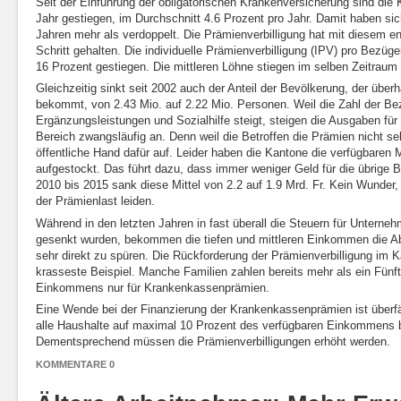
Seit der Einführung der obligatorischen Krankenversicherung sind di
Jahr gestiegen, im Durchschnitt 4.6 Prozent pro Jahr. Damit haben si
Jahren mehr als verdoppelt. Die Prämienverbilligung hat mit diesem e
Schritt gehalten. Die individuelle Prämienverbilligung (IPV) pro Bezüg
16 Prozent gestiegen. Die mittleren Löhne stiegen im selben Zeitraum
Gleichzeitig sinkt seit 2002 auch der Anteil der Bevölkerung, der über
bekommt, von 2.43 Mio. auf 2.22 Mio. Personen. Weil die Zahl der Be
Ergänzungsleistungen und Sozialhilfe steigt, steigen die Ausgaben für 
Bereich zwangsläufig an. Denn weil die Betroffen die Prämien nicht s
öffentliche Hand dafür auf. Leider haben die Kantone die verfügbaren 
aufgestockt. Das führt dazu, dass immer weniger Geld für die übrige B
2010 bis 2015 sank diese Mittel von 2.2 auf 1.9 Mrd. Fr. Kein Wunder
der Prämienlast leiden.
Während in den letzten Jahren in fast überall die Steuern für Unterne
gesenkt wurden, bekommen die tiefen und mittleren Einkommen die 
sehr direkt zu spüren. Die Rückforderung der Prämienverbilligung im K
krasseste Beispiel. Manche Familien zahlen bereits mehr als ein Fünft
Einkommens nur für Krankenkassenprämien.
Eine Wende bei der Finanzierung der Krankenkassenprämien ist überfäll
alle Haushalte auf maximal 10 Prozent des verfügbaren Einkommens 
Dementsprechend müssen die Prämienverbilligungen erhöht werden.
KOMMENTARE 0