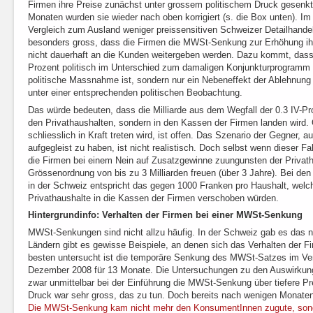
Firmen ihre Preise zunächst unter grossem politischem Druck gesenkt
Monaten wurden sie wieder nach oben korrigiert (s. die Box unten). Im 
Vergleich zum Ausland weniger preissensitiven Schweizer Detailhandel
besonders gross, dass die Firmen die MWSt-Senkung zur Erhöhung i
nicht dauerhaft an die Kunden weitergeben werden. Dazu kommt, das
Prozent politisch im Unterschied zum damaligen Konjunkturprogramm i
politische Massnahme ist, sondern nur ein Nebeneffekt der Ablehnung 
unter einer entsprechenden politischen Beobachtung.
Das würde bedeuten, dass die Milliarde aus dem Wegfall der 0.3 IV-Pr
den Privathaushalten, sondern in den Kassen der Firmen landen wird
schliesslich in Kraft treten wird, ist offen. Das Szenario der Gegner, 
aufgegleist zu haben, ist nicht realistisch. Doch selbst wenn dieser Fall
die Firmen bei einem Nein auf Zusatzgewinne zuungunsten der Privath
Grössenordnung von bis zu 3 Milliarden freuen (über 3 Jahre). Bei den
in der Schweiz entspricht das gegen 1000 Franken pro Haushalt, wel
Privathaushalte in die Kassen der Firmen verschoben würden.
Hintergrundinfo: Verhalten der Firmen bei einer MWSt-Senkung
MWSt-Senkungen sind nicht allzu häufig. In der Schweiz gab es das 
Ländern gibt es gewisse Beispiele, an denen sich das Verhalten der F
besten untersucht ist die temporäre Senkung des MWSt-Satzes im Ver
Dezember 2008 für 13 Monate. Die Untersuchungen zu den Auswirkung
zwar unmittelbar bei der Einführung die MWSt-Senkung über tiefere Pre
Druck war sehr gross, das zu tun. Doch bereits nach wenigen Monaten 
Die MWSt-Senkung kam nicht mehr den KonsumentInnen zugute, sond