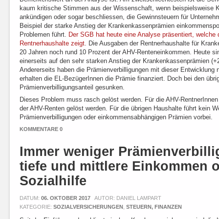
kaum kritische Stimmen aus der Wissenschaft, wenn beispielsweise
ankündigen oder sogar beschliessen, die Gewinnsteuern für Unterneh
Beispiel der starke Anstieg der Krankenkassenprämien einkommenspol
Problemen führt.
Der SGB hat heute eine Analyse präsentiert, welche 
Rentnerhaushalte zeigt
. Die Ausgaben der Rentnerhaushalte für Kran
20 Jahren noch rund 10 Prozent der AHV-Renteneinkommen. Heute sind
einerseits auf den sehr starken Anstieg der Krankenkassenprämien (+
Andererseits haben die Prämienverbilligungen mit dieser Entwicklung n
erhalten die EL-BezügerInnen die Prämie finanziert. Doch bei den übri
Prämienverbilligungsanteil gesunken.
Dieses Problem muss rasch gelöst werden. Für die AHV-RentnerInnen
der AHV-Renten gelöst werden. Für die übrigen Haushalte führt kein 
Prämienverbilligungen oder einkommensabhängigen Prämien vorbei.
KOMMENTARE 0
Immer weniger Prämienverbilli
tiefe und mittlere Einkommen 
Sozialhilfe
DATUM:
06. OKTOBER 2017
AUTOR: DANIEL LAMPART
KATEGORIE:
SOZIALVERSICHERUNGEN
,
STEUERN, FINANZEN