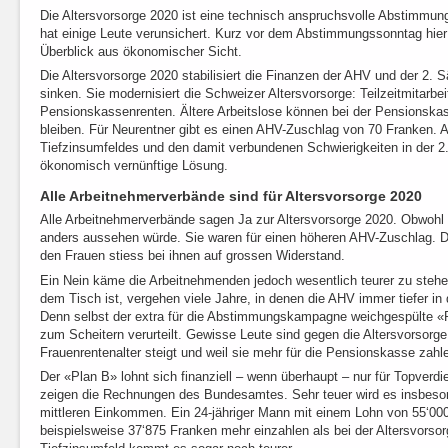
Die Altersvorsorge 2020 ist eine technisch anspruchsvolle Abstimm
hat einige Leute verunsichert. Kurz vor dem Abstimmungssonntag hie
Überblick aus ökonomischer Sicht.
Die Altersvorsorge 2020 stabilisiert die Finanzen der AHV und der 2. 
sinken. Sie modernisiert die Schweizer Altersvorsorge: Teilzeitmitarbei
Pensionskassenrenten. Ältere Arbeitslose können bei der Pensionskas
bleiben. Für Neurentner gibt es einen AHV-Zuschlag von 70 Franken. 
Tiefzinsumfeldes und den damit verbundenen Schwierigkeiten in der 2.
ökonomisch vernünftige Lösung.
Alle Arbeitnehmerverbände sind für Altersvorsorge 2020
Alle Arbeitnehmerverbände sagen Ja zur Altersvorsorge 2020. Obwohl
anders aussehen würde. Sie waren für einen höheren AHV-Zuschlag. D
den Frauen stiess bei ihnen auf grossen Widerstand.
Ein Nein käme die Arbeitnehmenden jedoch wesentlich teurer zu stehe
dem Tisch ist, vergehen viele Jahre, in denen die AHV immer tiefer in d
Denn selbst der extra für die Abstimmungskampagne weichgespülte «P
zum Scheitern verurteilt. Gewisse Leute sind gegen die Altersvorsorge
Frauenrentenalter steigt und weil sie mehr für die Pensionskasse zah
Der «Plan B» lohnt sich finanziell – wenn überhaupt – nur für Topverd
zeigen die Rechnungen des Bundesamtes. Sehr teuer wird es insbesond
mittleren Einkommen. Ein 24-jähriger Mann mit einem Lohn von 55‘0
beispielsweise 37‘875 Franken mehr einzahlen als bei der Altersvorso