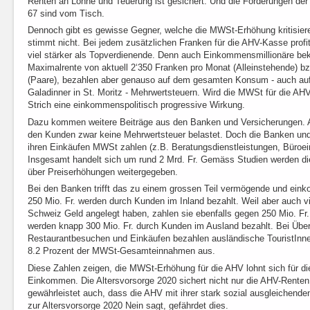
Renten an Löhne und Teuerung ist gesichert. Und die Forderungen der 
67 sind vom Tisch.
Dennoch gibt es gewisse Gegner, welche die MWSt-Erhöhung kritisiere
stimmt nicht. Bei jedem zusätzlichen Franken für die AHV-Kasse prof
viel stärker als Topverdienende. Denn auch Einkommensmillionäre b
Maximalrente von aktuell 2‘350 Franken pro Monat (Alleinstehende) b
(Paare), bezahlen aber genauso auf dem gesamten Konsum - auch au
Galadinner in St. Moritz - Mehrwertsteuern. Wird die MWSt für die AH
Strich eine einkommenspolitisch progressive Wirkung.
Dazu kommen weitere Beiträge aus den Banken und Versicherungen. A
den Kunden zwar keine Mehrwertsteuer belastet. Doch die Banken un
ihren Einkäufen MWSt zahlen (z.B. Beratungsdienstleistungen, Büroeinr
Insgesamt handelt sich um rund 2 Mrd. Fr. Gemäss Studien werden di
über Preiserhöhungen weitergegeben.
Bei den Banken trifft das zu einem grossen Teil vermögende und ei
250 Mio. Fr. werden durch Kunden im Inland bezahlt. Weil aber auch v
Schweiz Geld angelegt haben, zahlen sie ebenfalls gegen 250 Mio. Fr
werden knapp 300 Mio. Fr. durch Kunden im Ausland bezahlt. Bei Übe
Restaurantbesuchen und Einkäufen bezahlen ausländische TouristIn
8.2 Prozent der MWSt-Gesamteinnahmen aus.
Diese Zahlen zeigen, die MWSt-Erhöhung für die AHV lohnt sich für die
Einkommen. Die Altersvorsorge 2020 sichert nicht nur die AHV-Renten 
gewährleistet auch, dass die AHV mit ihrer stark sozial ausgleichende
zur Altersvorsorge 2020 Nein sagt, gefährdet dies.