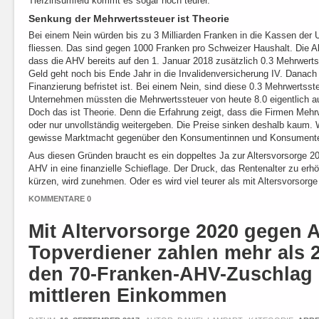
Tiefzinsumfeld kommt es sogar noch teurer.
Senkung der Mehrwertssteuer ist Theorie
Bei einem Nein würden bis zu 3 Milliarden Franken in die Kassen der 
fliessen. Das sind gegen 1000 Franken pro Schweizer Haushalt. Die Al
dass die AHV bereits auf den 1. Januar 2018 zusätzlich 0.3 Mehrwerts
Geld geht noch bis Ende Jahr in die Invalidenversicherung IV. Danach i
Finanzierung befristet ist. Bei einem Nein, sind diese 0.3 Mehrwertsst
Unternehmen müssten die Mehrwertssteuer von heute 8.0 eigentlich a
Doch das ist Theorie. Denn die Erfahrung zeigt, dass die Firmen Meh
oder nur unvollständig weitergeben. Die Preise sinken deshalb kaum. 
gewisse Marktmacht gegenüber den Konsumentinnen und Konsument
Aus diesen Gründen braucht es ein doppeltes Ja zur Altersvorsorge 20
AHV in eine finanzielle Schieflage. Der Druck, das Rentenalter zu erh
kürzen, wird zunehmen. Oder es wird viel teurer als mit Altersvorsorg
KOMMENTARE 0
Mit Altervorsorge 2020 gegen 
Topverdiener zahlen mehr als 2
den 70-Franken-AHV-Zuschlag d
mittleren Einkommen