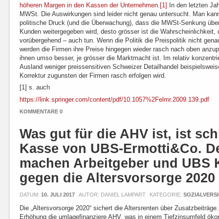
höheren Margen in den Kassen der Unternehmen
.
[1]
In den letzten Ja
MWSt. Die Auswirkungen sind leider nicht genau untersucht. Man kann
politische Druck (und die Überwachung), dass die MWSt-Senkung übe
Kunden weitergegeben wird, desto grösser ist die Wahrscheinlichkeit,
vorübergehend – auch tun. Wenn die Politik die Preispolitik nicht gena
werden die Firmen ihre Preise hingegen wieder rasch nach oben anzup
ihnen umso besser, je grösser die Marktmacht ist. Im relativ konzentr
Ausland weniger preissensitiven Schweizer Detailhandel beispielsweise
Korrektur zugunsten der Firmen rasch erfolgen wird.
[1] s. auch
https://link.springer.com/content/pdf/10.1057%2Felmr.2009.139.pdf
KOMMENTARE 0
Was gut für die AHV ist, ist sch
Kasse von UBS-Ermotti&Co. D
machen Arbeitgeber und UBS
gegen die Altersvorsorge 2020
DATUM:
10. JULI 2017
AUTOR: DANIEL LAMPART
KATEGORIE:
SOZIALVERS
Die „Altersvorsorge 2020“ sichert die Altersrenten über Zusatzbeiträge
Erhöhung die umlagefinanziere AHV, was in einem Tiefzinsumfeld öko