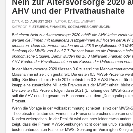
Nein zur Altersvorsorge 2020 a
AHV und der Privathaushalte
DATUM:
20. AUGUST 2017
AUTOR: DANIEL LAMPART
KATEGORIE:
STEUERN, FINANZEN
,
SOZIALVERSICHERUNGEN
Bei einem Nein zur Altersvorsorge 2020 erhält die AHV keine zusätz
werden die Firmen mit Milliardenzusatzgewinnen auf Kosten der AHV u
profitieren. Denn die Firmen werden die ab 2018 wegfallenden 0.3 MWS
Senkung der MWSt von 8 auf 7.7 Prozent kaum an die Privathaushalt
ökonomische Studien. Damit würden bis zu 3 Milliarden Franken oder 
AHV-Konten der Privathaushalte in die Kassen der Unternehmen vers
In der Altersvorsorge 2020 fliessen 0.6 zusätzliche Mehrwertsteuerpro
Massnahme ist zeitlich gestaffelt. Die ersten 0.3 MWSt-Prozente werd
fällig. Sie lösen die bis Ende 2017 befristeten 0.3 MWSt-Prozent für d
knapp eine zusätzliche Milliarde Franken aus der MWSt erhält, bleibt
Die zweiten 0.3 Prozent folgen dann 2021 (Erhöhung des MWSt-Satzes
soll die AHV neu die gesamten Einnahmen aus dem „Demografieprozent
Prozent.
Wenn die Vorlage in der Volksabstimmung scheitert, sinkt der MWSt-S
Theoretisch müssten die Firmen ihre Preise entsprechend senken und
Kunden weitergeben. In der Realität wird das aber leider etwas ander
zeigt, dass die Firmen MWSt-Senkungen nicht oder nur unvollständig 
besten untersuchten Fall einer MWSt-Senkung im Vereinigten Königrei