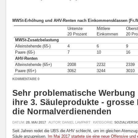
MWSt-Erhöhung und AHV-Renten nach Einkommensklassen (Fr./
Unterste
Mittlere
Obers
20 Prozent
Einkommen
20 Pro
MWSt-Zusatzbelastung
Alleinstehende (65-)
4
6
9
Paare (65-)
7
10
16
AHV-Renten
Alleinstehende (65+)
2008
2232
2339
Paare (65+)
3062
3244
3010
KOMMENTARE 0
Sehr problematische Werbung 
ihre 3. Säuleprodukte - grosse 
die Normalverdienenden
DATUM:
28. MAI 2017
AUTOR: DANIEL LAMPART
KATEGORIE:
SOZIALVERS
Seit Jahren redet die UBS die AHV schlecht, um im gleichen Atemzug 
Säule anzupreisen.
Im Mai 2017 startete sie eine neue Offensive und 