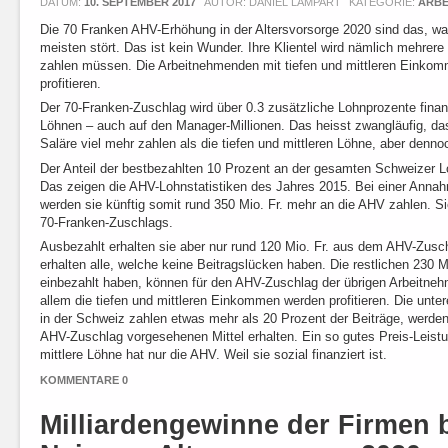
DATUM:
10. SEPTEMBER 2017
AUTOR: DANIEL LAMPART
KATEGORIE:
ARBE
Die 70 Franken AHV-Erhöhung in der Altersvorsorge 2020 sind das, w
meisten stört. Das ist kein Wunder. Ihre Klientel wird nämlich mehrer
zahlen müssen. Die Arbeitnehmenden mit tiefen und mittleren Einko
profitieren.
Der 70-Franken-Zuschlag wird über 0.3 zusätzliche Lohnprozente finanz
Löhnen – auch auf den Manager-Millionen. Das heisst zwangläufig, d
Saläre viel mehr zahlen als die tiefen und mittleren Löhne, aber denno
Der Anteil der bestbezahlten 10 Prozent an der gesamten Schweizer 
Das zeigen die AHV-Lohnstatistiken des Jahres 2015. Bei einer Annah
werden sie künftig somit rund 350 Mio. Fr. mehr an die AHV zahlen. Si
70-Franken-Zuschlags.
Ausbezahlt erhalten sie aber nur rund 120 Mio. Fr. aus dem AHV-Zusc
erhalten alle, welche keine Beitragslücken haben. Die restlichen 230 M
einbezahlt haben, können für den AHV-Zuschlag der übrigen Arbeitne
allem die tiefen und mittleren Einkommen werden profitieren. Die unte
in der Schweiz zahlen etwas mehr als 20 Prozent der Beiträge, werden 
AHV-Zuschlag vorgesehenen Mittel erhalten. Ein so gutes Preis-Leistun
mittlere Löhne hat nur die AHV. Weil sie sozial finanziert ist.
KOMMENTARE 0
Milliardengewinne der Firmen 